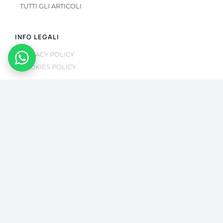
TUTTI GLI ARTICOLI
INFO LEGALI
PRIVACY POLICY
COOKIES POLICY
Guide Alpine Finale
Sede legale: Via Canto di Sopra 54, Finale Ligure
© Copyright 2022 –
2026
All Rights Reserved
Questo sito è protetto da reCAPTCHA, il suo utilizzo è
soggetto alla
Privacy Policy
e ai
termini di utilizzo
di Google.