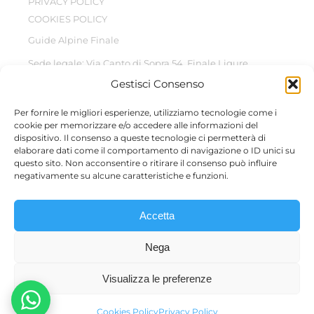
PRIVACY POLICY
COOKIES POLICY
Guide Alpine Finale
Sede legale: Via Canto di Sopra 54, Finale Ligure
Gestisci Consenso
© Copyright 2022 –
2026
All Rights Reserved
Per fornire le migliori esperienze, utilizziamo tecnologie come i
cookie per memorizzare e/o accedere alle informazioni del
dispositivo. Il consenso a queste tecnologie ci permetterà di
elaborare dati come il comportamento di navigazione o ID unici su
questo sito. Non acconsentire o ritirare il consenso può influire
Questo sito è protetto da reCAPTCHA, il suo utilizzo è
negativamente su alcune caratteristiche e funzioni.
soggetto alla
Privacy Policy
e ai
termini di utilizzo
di Google.
Accetta
Micol Casaleggio – P.IVA 01810840098 | Filippo Rizzo –
Nega
P.IVA 02161360991 | Alessandro Albicini – P.IVA 02721930994
| Giovanni Rocca – P.IVA 02720860994 | Alice Arata – P.IVA
Visualizza le preferenze
01912100094 | Pietro Godani – P.IVA 02269560997
Cookies Policy
Privacy Policy