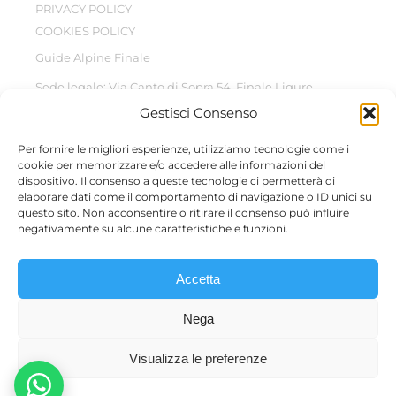
PRIVACY POLICY
COOKIES POLICY
Guide Alpine Finale
Sede legale: Via Canto di Sopra 54, Finale Ligure
Gestisci Consenso
© Copyright 2022 –
2026
All Rights Reserved
Per fornire le migliori esperienze, utilizziamo tecnologie come i
cookie per memorizzare e/o accedere alle informazioni del
dispositivo. Il consenso a queste tecnologie ci permetterà di
elaborare dati come il comportamento di navigazione o ID unici su
questo sito. Non acconsentire o ritirare il consenso può influire
Questo sito è protetto da reCAPTCHA, il suo utilizzo è
negativamente su alcune caratteristiche e funzioni.
soggetto alla
Privacy Policy
e ai
termini di utilizzo
di Google.
Accetta
Micol Casaleggio – P.IVA 01810840098 | Filippo Rizzo –
Nega
P.IVA 02161360991 | Alessandro Albicini – P.IVA 02721930994
| Giovanni Rocca – P.IVA 02720860994 | Alice Arata – P.IVA
Visualizza le preferenze
01912100094 | Pietro Godani – P.IVA 02269560997