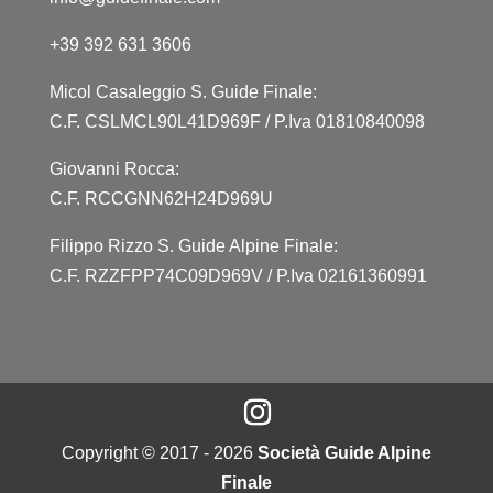
+39 392 631 3606
Micol Casaleggio S. Guide Finale:
C.F. CSLMCL90L41D969F / P.Iva 01810840098
Giovanni Rocca:
C.F. RCCGNN62H24D969U
Filippo Rizzo S. Guide Alpine Finale:
C.F. RZZFPP74C09D969V / P.Iva 02161360991
Copyright © 2017 - 2026
Società Guide Alpine
Finale