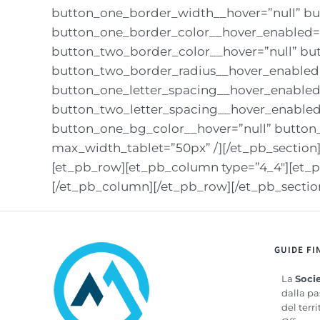
button_one_border_width__hover=”null” bu
button_one_border_color__hover_enabled=”
button_two_border_color__hover=”null” bu
button_two_border_radius__hover_enabled=
button_one_letter_spacing__hover_enabled=
button_two_letter_spacing__hover_enabled
button_one_bg_color__hover=”null” button
max_width_tablet=”50px” /][/et_pb_section
[et_pb_row][et_pb_column type=”4_4″][et_pb
[/et_pb_column][/et_pb_row][/et_pb_sectio
GUIDE FI
La
Socie
dalla pa
del terri