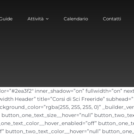
Guide
Attività
Calendario
Contatti
lor=”#2ea3f2″ inner_shadow=”on” fullwidth=”on” ne
dth Header” title=”Corsi di Sci Freeride” subhead=”In
 background_color=”rgba(255, 255, 255, 0)” _builder_ver
 button_one_text_size__hover=”null” button_two_te
_one_text_color__hover_enabled=”off” button_one_te
f” button_two_text_color__hover=”null” button_one