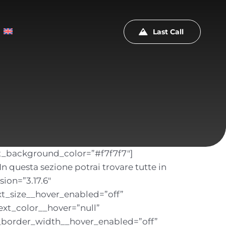
Last Call
xt_background_color=”#f7f7f7″]
 questa sezione potrai trovare tutte in
sion=”3.17.6″
xt_size__hover_enabled=”off”
xt_color__hover=”null”
_border_width__hover_enabled=”off”