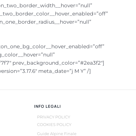
on_two_border_width__hover=”null”
n_two_border_color__hover_enabled=”off”
n_one_border_radius__hover=”null”
tton_one_bg_color__hover_enabled=”off”
_color__hover=”null”
f7f7″ prev_background_color=”#2ea3f2″]
rsion=”3.17.6″ meta_date=”j M Y” /]
INFO LEGALI
PRIVACY POLICY
COOKIES POLICY
Guide Alpine Finale