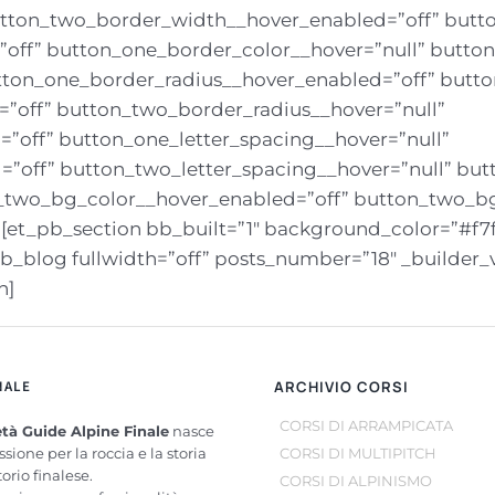
tton_two_border_width__hover_enabled=”off” butt
off” button_one_border_color__hover=”null” butto
tton_one_border_radius__hover_enabled=”off” butto
”off” button_two_border_radius__hover=”null”
”off” button_one_letter_spacing__hover=”null”
=”off” button_two_letter_spacing__hover=”null” bu
_two_bg_color__hover_enabled=”off” button_two_bg
][et_pb_section bb_built=”1″ background_color=”#f7
_blog fullwidth=”off” posts_number=”18″ _builder_ve
n]
NALE
ARCHIVIO CORSI
CORSI DI ARRAMPICATA
tà Guide Alpine Finale
nasce
ssione per la roccia e la storia
CORSI DI MULTIPITCH
torio finalese.
CORSI DI ALPINISMO