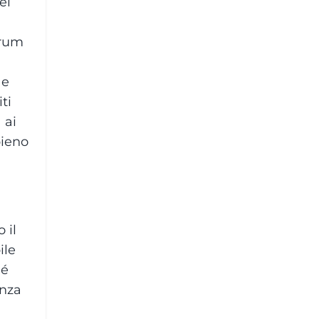
el
trum
 e
ti
 ai
pieno
 il
ile
hé
enza