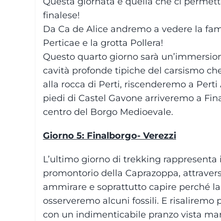
Questa giornata è quella che ci permette
finalese!
Da Ca de Alice andremo a vedere la famo
Perticae e la grotta Pollera!
Questo quarto giorno sarà un’immersione a
cavità profonde tipiche del carsismo che 
alla rocca di Perti, riscenderemo a Perti
piedi di Castel Gavone arriveremo a Fina
centro del Borgo Medioevale.
Giorno 5: Finalborgo- Verezzi
L’ultimo giorno di trekking rappresenta 
promontorio della Caprazoppa, attraversa
ammirare e soprattutto capire perché la 
osserveremo alcuni fossili. E risaliremo
con un indimenticabile pranzo vista ma