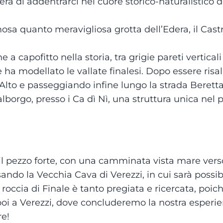
rà di addentrarci nel cuore storico-naturalistico d
sa quanto meravigliosa grotta dell’Edera, il Cas
 capofitto nella storia, tra grigie pareti verticali
ha modellato le vallate finalesi. Dopo essere risali
 Alto e passeggiando infine lungo la strada Beretta
lborgo, presso i Ca dì Nì, una struttura unica nel 
il pezzo forte, con una camminata vista mare verso
ndo la Vecchia Cava di Verezzi, in cui sarà possib
roccia di Finale è tanto pregiata e ricercata, poic
 poi a Verezzi, dove concluderemo la nostra esperi
re!