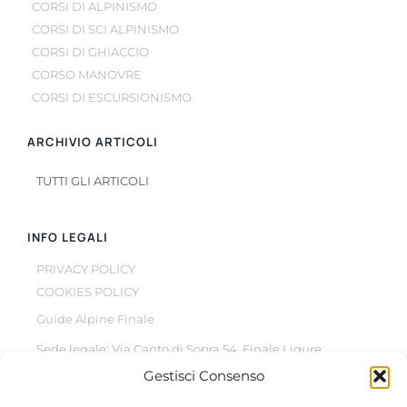
CORSI DI ALPINISMO
CORSI DI SCI ALPINISMO
CORSI DI GHIACCIO
CORSO MANOVRE
CORSI DI ESCURSIONISMO
ARCHIVIO ARTICOLI
TUTTI GLI ARTICOLI
INFO LEGALI
PRIVACY POLICY
COOKIES POLICY
Guide Alpine Finale
Sede legale: Via Canto di Sopra 54, Finale Ligure
Gestisci Consenso
© Copyright 2022 –
2026