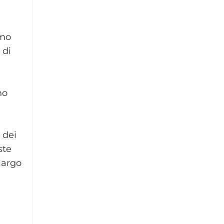
imo
 di
no
 dei
ste
largo