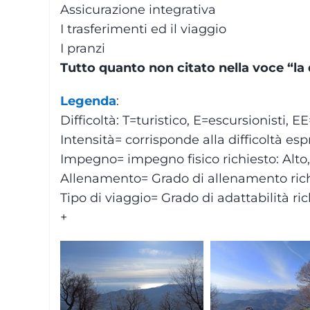
Assicurazione integrativa
I trasferimenti ed il viaggio
I pranzi
Tutto quanto non citato nella voce “l
Legenda
:
Difficoltà: T=turistico, E=escursionisti, E
Intensità= corrisponde alla difficoltà esp
Impegno= impegno fisico richiesto: Alto
Allenamento= Grado di allenamento rich
Tipo di viaggio= Grado di adattabilità r
+