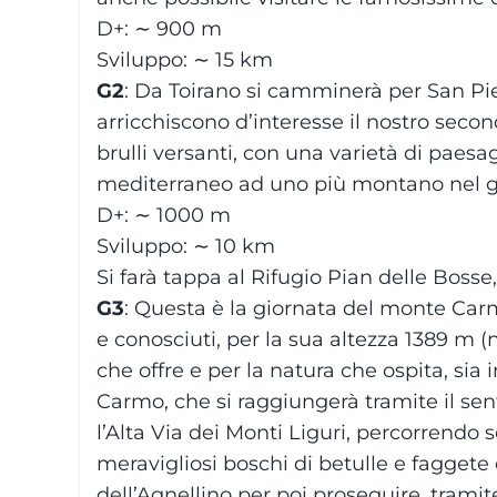
D+: ∼ 900 m
Sviluppo: ∼ 15 km
G2
: Da Toirano si camminerà per San Pie
arricchiscono d’interesse il nostro sec
brulli versanti, con una varietà di pae
mediterraneo ad uno più montano nel gi
D+: ∼ 1000 m
Sviluppo: ∼ 10 km
Si farà tappa al Rifugio Pian delle Bosse, 
G3
: Questa è la giornata del monte Car
e conosciuti, per la sua altezza 1389 m 
che offre e per la natura che ospita, sia
Carmo, che si raggiungerà tramite il se
l’Alta Via dei Monti Liguri, percorrendo 
meravigliosi boschi di betulle e faggete 
dell’Agnellino per poi proseguire, trami