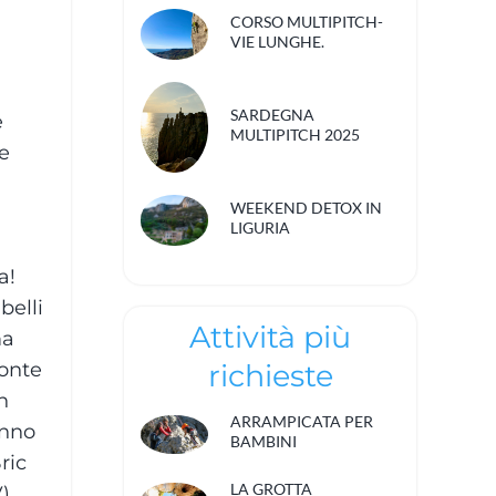
CORSO MULTIPITCH-
VIE LUNGHE.
SARDEGNA
e
MULTIPITCH 2025
e
WEEKEND DETOX IN
LIGURIA
ia!
belli
Attività più
ma
monte
richieste
n
ARRAMPICATA PER
anno
BAMBINI
ric
LA GROTTA
),