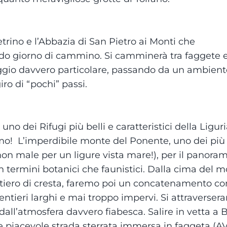
trino e l’Abbazia di San Pietro ai Monti che
ondo giorno di cammino. Si camminerà tra faggete 
saggio davvero particolare, passando da un ambient
ro di “pochi” passi.
uno dei Rifugi più belli e caratteristici della Ligur
mo! L’imperdibile monte del Ponente, uno dei più 
(non male per un ligure vista mare!), per il panora
 in termini botanici che faunistici. Dalla cima del 
ntiero di cresta, faremo poi un concatenamento co
sentieri larghi e mai troppo impervi. Si attraverser
dall’atmosfera davvero fiabesca. Salire in vetta a B
te piacevole strada sterrata immersa in faggeta (AV