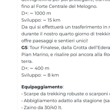
fino al Forte Centrale del Melogno.
D+: ∼ 1000 m
Sviluppo: ∼ 15 km
Da qui si effettuerà un trasferimento in
durante il nostro quarto giorno di trekki
offre paesaggi e sentieri unici!
G5
: Tour Finalese, dalla Grotta dell’Ede
Pian Marino, e risalire poi ancora alla Roc
terra.
D+: ∼ 400 m
Sviluppo: ∼ 8 km
Equipaggiamento
:
• Scarpe da trekking robuste o scarpon
• Abbigliamento adatto alla stagione (s
• Zaino da 30/40 lt.