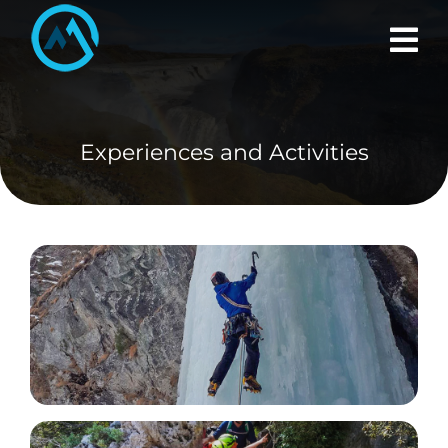
Skip
to
content
Experiences and Activities
Ice and Mixed