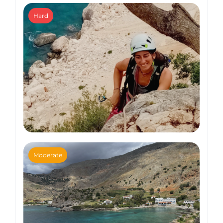
Multipitch Climbing
Hard
Multipitch (first steps)
Climbing trips
Moderate
Climbing in the Selvaggio Blu