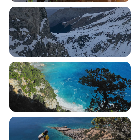
Ridges and 4000-meter Peaks of
the Alps
Winter Mountaineering
Hiking Trips