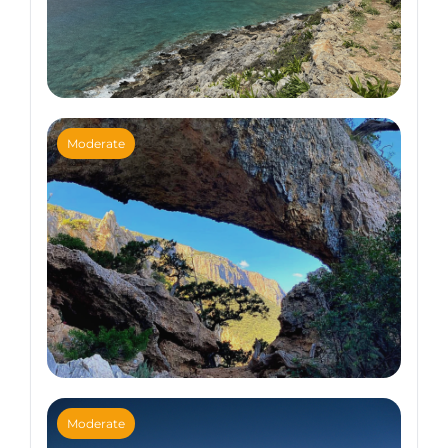
Hiking Trips
Moderate
Trekking in Crete
Hiking Trips
Moderate
The Supramonte of Sardinia