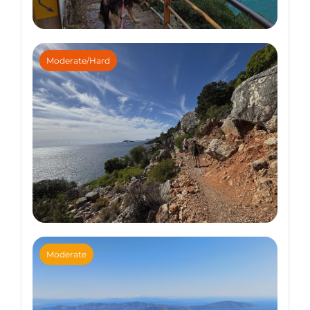
Hiking Trips
Moderate/Hard
Cinque Terre Crossing
Hiking Trips
Moderate
Selvaggio Blu Hiking