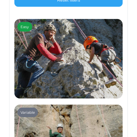
Reset filters
Easy
Climbing
Variable
Climbing for Kids