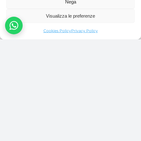
Nega
+39 392 631 3606
Visualizza le preferenze
info@guidefinale.com
Cookies Policy
Privacy Policy
Finale Ligure
GUIDE FINALE
La
Società Guide Alpine Finale
nasce dalla passione per
la roccia e la storia del territorio finalese.
Offre esperienza e professionalità per far vivere emozioni
uniche tra mare e monti, attraverso l’alpinismo in tutte le
sue forme.
Con le Guide Alpine Finale,
Finale Ligure diventa il
punto di partenza per infinite avventure
.
ARCHIVIO CORSI