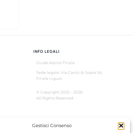
INFO LEGALI
Guide Alpine Finale
Sede legale: Via Canto di Sopra 54,
Finale Ligure
© Copyright 2022 –
2026
All Rights Reserved
Gestisci Consenso