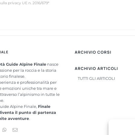
sulla privacy UE n. 2016/679*
NALE
ARCHIVIO CORSI
tà Guide Alpine Finale
nasce
ARCHIVIO ARTICOLI
ssione per la roccia e la storia
torio finalese.
TUTTI GLI ARTICOLI
perienza e professionalità per
re emozioni uniche tra mare e
ttraverso l’alpinismo in tutte le
me.
uide Alpine Finale,
Finale
diventa il punto di partenza
inite avventure
.