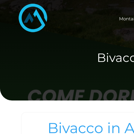
Skip
to
Monta
content
Bivacc
Bivacco in A