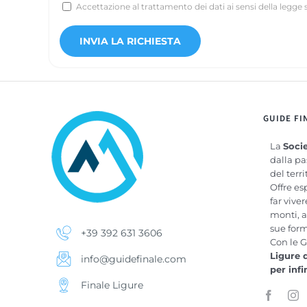
Accettazione al trattamento dei dati ai sensi della legge 
GUIDE FI
La
Socie
dalla pa
del terri
Offre es
far vive
monti, a
sue for
+39 392 631 3606
Con le G
Ligure 
info@guidefinale.com
per inf
Finale Ligure