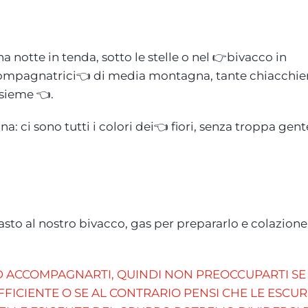
 notte in tenda, sotto le stelle o nel 👉bivacco in
ompagnatrici👈 di media montagna, tante chiacchie
nsieme 👈.
ci sono tutti i colori dei👈 fiori, senza troppa gent
sto al nostro bivacco, gas per prepararlo e colazione

D ACCOMPAGNARTI, QUINDI NON PREOCCUPARTI SE
ICIENTE O SE AL CONTRARIO PENSI CHE LE ESCUR