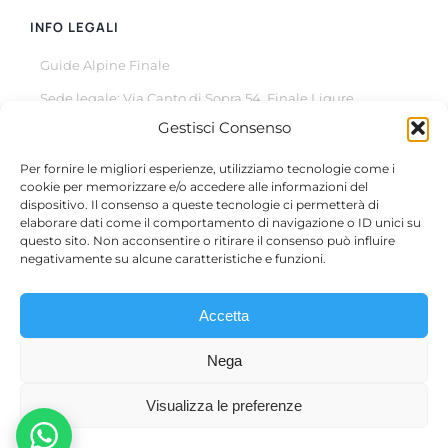
INFO LEGALI
Guide Alpine Finale
Sede legale: Via Canto di Sopra 54, Finale Ligure
Gestisci Consenso
© Copyright 2022 –
2026
All Rights Reserved
Per fornire le migliori esperienze, utilizziamo tecnologie come i
cookie per memorizzare e/o accedere alle informazioni del
dispositivo. Il consenso a queste tecnologie ci permetterà di
elaborare dati come il comportamento di navigazione o ID unici su
questo sito. Non acconsentire o ritirare il consenso può influire
Questo sito è protetto da reCAPTCHA, il suo utilizzo è
negativamente su alcune caratteristiche e funzioni.
soggetto alla
Privacy Policy
e ai
termini di utilizzo
di Google.
Accetta
Micol Casaleggio – P.IVA 01810840098 | Filippo Rizzo –
Nega
P.IVA 02161360991 | Alessandro Albicini – P.IVA 02721930994
| Giovanni Rocca – P.IVA 02720860994 | Alice Arata – P.IVA
Visualizza le preferenze
01912100094 | Pietro Godani – P.IVA 02269560997