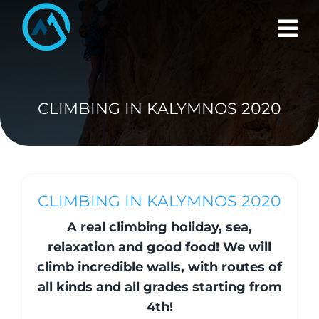
Skip
to
content
CLIMBING IN KALYMNOS 2020
CLIMBING IN KALYMNOS 2020
A real climbing holiday, sea,
relaxation and good food! We will
climb incredible walls, with routes of
all kinds and all grades starting from
4th!