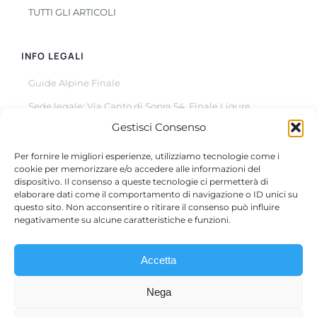
TUTTI GLI ARTICOLI
INFO LEGALI
Guide Alpine Finale
Sede legale: Via Canto di Sopra 54, Finale Ligure
Gestisci Consenso
© Copyright 2022 –
2026
All Rights Reserved
Per fornire le migliori esperienze, utilizziamo tecnologie come i
cookie per memorizzare e/o accedere alle informazioni del
dispositivo. Il consenso a queste tecnologie ci permetterà di
elaborare dati come il comportamento di navigazione o ID unici su
questo sito. Non acconsentire o ritirare il consenso può influire
Questo sito è protetto da reCAPTCHA, il suo utilizzo è
negativamente su alcune caratteristiche e funzioni.
soggetto alla
Privacy Policy
e ai
termini di utilizzo
di Google.
Accetta
Micol Casaleggio – P.IVA 01810840098 | Filippo Rizzo –
Nega
P.IVA 02161360991 | Alessandro Albicini – P.IVA 02721930994