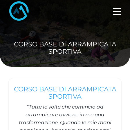
Skip
to
content
CORSO BASE DI ARRAMPICATA
SPORTIVA
CORSO BASE DI ARRAMPICATA
SPORTIVA
“Tutte le volte che comincio ad
arrampicare avviene in me una
trasformazione. Quando le mie mani