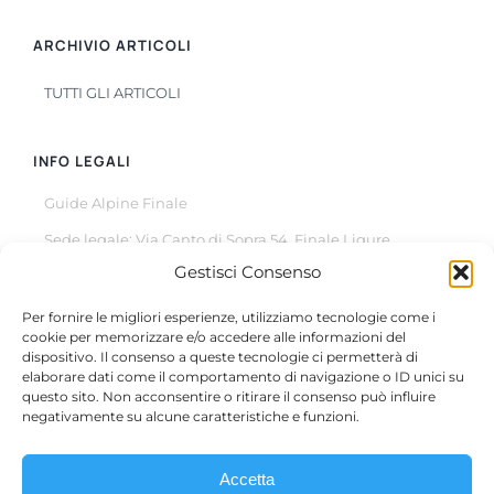
ARCHIVIO ARTICOLI
TUTTI GLI ARTICOLI
INFO LEGALI
Guide Alpine Finale
Sede legale: Via Canto di Sopra 54, Finale Ligure
Gestisci Consenso
© Copyright 2022 –
2026
All Rights Reserved
Per fornire le migliori esperienze, utilizziamo tecnologie come i
cookie per memorizzare e/o accedere alle informazioni del
dispositivo. Il consenso a queste tecnologie ci permetterà di
elaborare dati come il comportamento di navigazione o ID unici su
questo sito. Non acconsentire o ritirare il consenso può influire
Questo sito è protetto da reCAPTCHA, il suo utilizzo è
negativamente su alcune caratteristiche e funzioni.
soggetto alla
Privacy Policy
e ai
termini di utilizzo
di Google.
Accetta