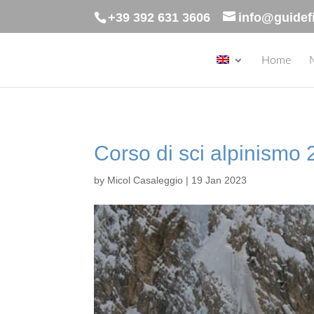
+39 392 631 3606
info@guidef
Home
Corso di sci alpinismo
by
Micol Casaleggio
|
19 Jan 2023