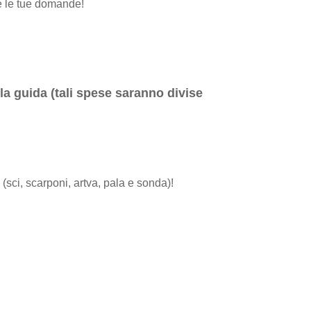
tte le tue domande!
la guida (tali spese saranno divise
e
(sci, scarponi, artva, pala e sonda)!