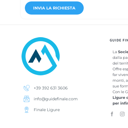
GUIDE FI
La
Socie
dalla pa
del terri
Offre es
far vive
monti, a
sue for
+39 392 631 3606
Con le G
Ligure 
info@guidefinale.com
per inf
Finale Ligure