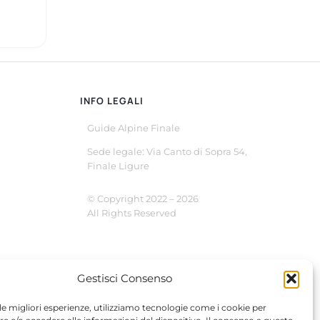
INFO LEGALI
Guide Alpine Finale
Sede legale: Via Canto di Sopra 54,
Finale Ligure
© Copyright 2022 –
2026
All Rights Reserved
Gestisci Consenso
 le migliori esperienze, utilizziamo tecnologie come i cookie per