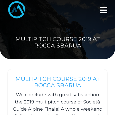
Skip
to
content
MULTIPITCH COURSE 2019 AT
ROCCA SBARUA
MULTIPITCH COURSE 2019 AT
ROCCA SBARUA
We conclude with great satisfaction
the 2019 multipitch course of Società
Guide Alpine Finale! A whole weekend