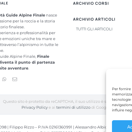
NALE
ARCHIVIO CORSI
tà Guide Alpine Finale
nasce
ARCHIVIO ARTICOLI
ssione per la roccia e la storia
torio finalese.
TUTTI GLI ARTICOLI
perienza e professionalità per
re emozioni uniche tra mare e
ttraverso l’alpinismo in tutte le
me.
uide Alpine Finale,
Finale
diventa il punto di partenza
inite avventure
.
Per fornire
memorizzare
tecnologie
Questo sito è protetto da reCAPTCHA, il suo utilizzo è soggetto alla
navigazione
Privacy Policy
e ai
termini di utilizzo
di Google.
influire ne
Ac
98 | Filippo Rizzo – P.IVA 02161360991 | Alessandro Albicini – P.IVA 0