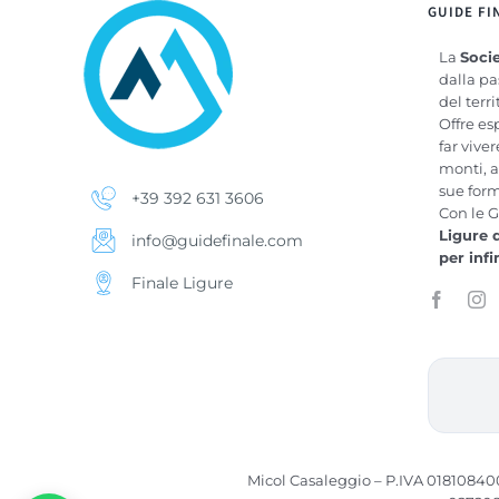
GUIDE FI
La
Socie
dalla pa
del terri
Offre es
far vive
monti, a
sue for
+39 392 631 3606
Con le G
Ligure 
info@guidefinale.com
per inf
Finale Ligure
Micol Casaleggio – P.IVA 018108400