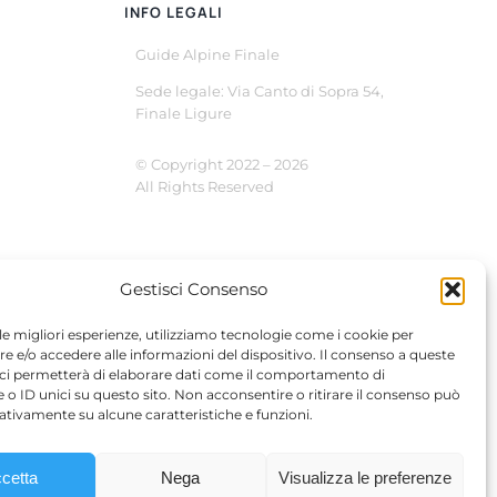
INFO LEGALI
Guide Alpine Finale
Sede legale: Via Canto di Sopra 54,
Finale Ligure
© Copyright 2022 –
2026
All Rights Reserved
Gestisci Consenso
 le migliori esperienze, utilizziamo tecnologie come i cookie per
 e/o accedere alle informazioni del dispositivo. Il consenso a queste
 ci permetterà di elaborare dati come il comportamento di
 o ID unici su questo sito. Non acconsentire o ritirare il consenso può
gativamente su alcune caratteristiche e funzioni.
cetta
Nega
Visualizza le preferenze
2721930994 | Giovanni Rocca – P.IVA