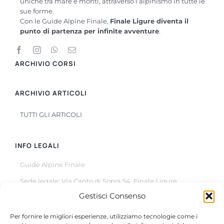
uniche tra mare e monti, attraverso l’alpinismo in tutte le
sue forme.
Con le Guide Alpine Finale,
Finale Ligure diventa il
punto di partenza per infinite avventure
.
ARCHIVIO CORSI
ARCHIVIO ARTICOLI
TUTTI GLI ARTICOLI
INFO LEGALI
Guide Alpine Finale
Sede legale: Via Canto di Sopra 54, Finale Ligure
Gestisci Consenso
© Copyright 2022 –
2026
All Rights Reserved
Per fornire le migliori esperienze, utilizziamo tecnologie come i