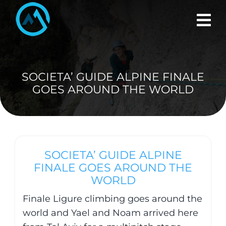
Skip
to
content
SOCIETA’ GUIDE ALPINE FINALE
GOES AROUND THE WORLD
SOCIETA’ GUIDE ALPINE
FINALE GOES AROUND THE
WORLD
Finale Ligure climbing goes around the
world and Yael and Noam arrived here