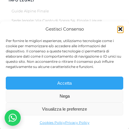
Guide Alpine Finale
Sede legale: Via Canto di Sopra 54, Finale Ligure
Gestisci Consenso
© Copyright 2022 –
2026
All Rights Reserved
Per fornire le migliori esperienze, utilizziamo tecnologie come i
cookie per memorizzare e/o accedere alle informazioni del
dispositivo. Il consenso a queste tecnologie ci permetterà di
elaborare dati come il comportamento di navigazione o ID unici su
questo sito. Non acconsentire o ritirare il consenso può influire
Questo sito è protetto da reCAPTCHA, il suo utilizzo è
negativamente su alcune caratteristiche e funzioni.
soggetto alla
Privacy Policy
e ai
termini di utilizzo
di Google.
Accetta
Micol Casaleggio – P.IVA 01810840098 | Filippo Rizzo –
Nega
P.IVA 02161360991 | Alessandro Albicini – P.IVA 02721930994
| Giovanni Rocca – P.IVA 02720860994 | Alice Arata – P.IVA
Visualizza le preferenze
01912100094 | Pietro Godani – P.IVA 02269560997
Cookies Policy
Privacy Policy