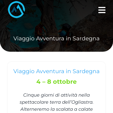
Skip
to
content
Viaggio Avventura in Sardegna
Viaggio Avventura in Sardegna
4 – 8 ottobre
Cinque giorni di attività nella
spettacolare terra dell’Ogliastra.
Alterneremo la scalata a calate