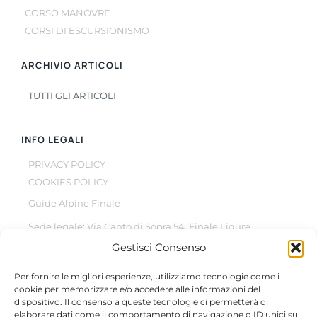
CORSO MANOVRE
CORSI DI ESCURSIONISMO
ARCHIVIO ARTICOLI
TUTTI GLI ARTICOLI
INFO LEGALI
PRIVACY POLICY
COOKIES POLICY
Guide Alpine Finale
Sede legale: Via Canto di Sopra 54, Finale Ligure
Gestisci Consenso
© Copyright 2022 –
2026
All Rights Reserved
Per fornire le migliori esperienze, utilizziamo tecnologie come i
cookie per memorizzare e/o accedere alle informazioni del
dispositivo. Il consenso a queste tecnologie ci permetterà di
elaborare dati come il comportamento di navigazione o ID unici su